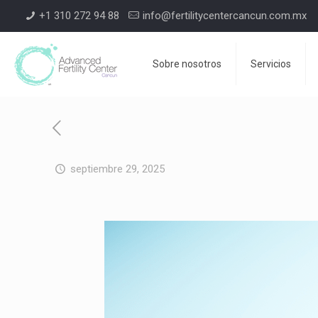
+1 310 272 94 88
info@fertilitycentercancun.com.mx
Sobre nosotros
Servicios
septiembre 29, 2025