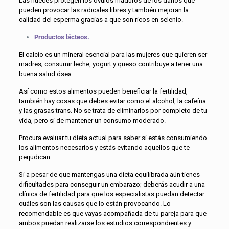
Las nueces protegen los óvulos maduros de los daños que
pueden provocar las radicales libres y también mejoran la
calidad del esperma gracias a que son ricos en selenio.
Productos lácteos.
El calcio es un mineral esencial para las mujeres que quieren ser
madres; consumir leche, yogurt y queso contribuye a tener una
buena salud ósea.
Así como estos alimentos pueden beneficiar la fertilidad,
también hay cosas que debes evitar como el alcohol, la cafeína
y las grasas trans. No se trata de eliminarlos por completo de tu
vida, pero si de mantener un consumo moderado.
Procura evaluar tu dieta actual para saber si estás consumiendo
los alimentos necesarios y estás evitando aquellos que te
perjudican.
Si a pesar de que mantengas una dieta equilibrada aún tienes
dificultades para conseguir un embarazo; deberás acudir a una
clínica de fertilidad para que los especialistas puedan detectar
cuáles son las causas que lo están provocando. Lo
recomendable es que vayas acompañada de tu pareja para que
ambos puedan realizarse los estudios correspondientes y