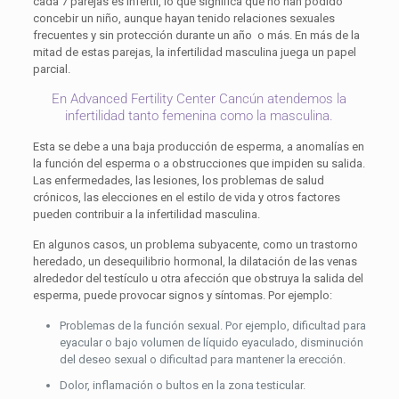
cada 7 parejas es infértil, lo que significa que no han podido
concebir un niño, aunque hayan tenido relaciones sexuales
frecuentes y sin protección durante un año o más. En más de la
mitad de estas parejas, la infertilidad masculina juega un papel
parcial.
En Advanced Fertility Center Cancún atendemos la
infertilidad tanto femenina como la masculina.
Esta se debe a una baja producción de esperma, a anomalías en
la función del esperma o a obstrucciones que impiden su salida.
Las enfermedades, las lesiones, los problemas de salud
crónicos, las elecciones en el estilo de vida y otros factores
pueden contribuir a la infertilidad masculina.
En algunos casos, un problema subyacente, como un trastorno
heredado, un desequilibrio hormonal, la dilatación de las venas
alrededor del testículo u otra afección que obstruya la salida del
esperma, puede provocar signos y síntomas. Por ejemplo:
Problemas de la función sexual. Por ejemplo, dificultad para
eyacular o bajo volumen de líquido eyaculado, disminución
del deseo sexual o dificultad para mantener la erección.
Dolor, inflamación o bultos en la zona testicular.